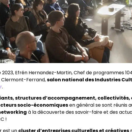
 2023, Efrén Hernandez-Martin, Chef de programmes 104f
 Clermont-Ferrand,
salon national des Industries Cult
r
.
diants, structures d’accompagnement, collectivités,
acteurs socio-économiques
en général se sont réunis 
 networking
à la découverte des savoir-faire et des actua
CC !
r est un
cluster d’entreprises culturelles et créatives
r