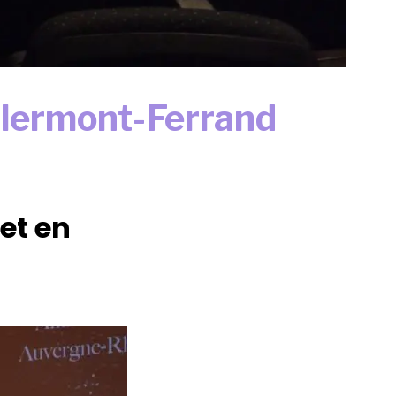
 Clermont-Ferrand
et en