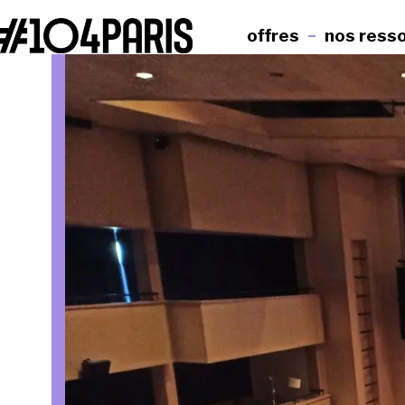
offres
nos ress