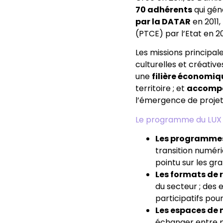
70 adhérents
qui génè
par la DATAR
en 2011
(PTCE) par l’Etat en 2
Les missions principa
culturelles et créative
une
filière économiq
territoire ; et
a
ccompa
l’émergence de projet
Le programme du LUX
Les programmes
transition numéri
pointu sur les gra
Les formats de 
du secteur ; des e
participatifs po
Les espaces de 
échanger entre p