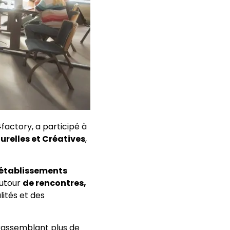
actory, a participé à
urelles et Créatives
,
 établissements
autour
de rencontres,
lités et des
assemblant plus de