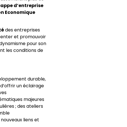
rappe d’entreprise
ion Economique
té
des entreprises
enter et promouvoir
de dynamisme pour son
t les conditions de
loppement durable,
d’offrir un éclairage
ives
lématiques majeures
lières ; des ateliers
emble
e nouveaux liens et