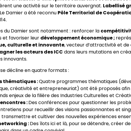
rent une activité sur le territoire auvergnat.
Labellisé g
, Le Damier a été reconnu
Pôle Territorial de Coopérat
014.
les du Damier sont notamment : renforcer la
compétitivi
s et favoriser leur
développement économique ;
représ
ue, culturelle et innovante
, vecteur d’attractivité et 
gner les acteurs des ICC
dans leurs mutations en créan
s innovants.
se décline en quatre formats :
 thématiques :
Quatre programmes thématiques (déve
que, créativité et entrepreneuriat) ont été proposés afin 
nds enjeux de la filière des Industries Culturelles et Créat
rencontres :
Des conférences pour questionner les prob
ntretiens pour recueillir des visions passionnantes et singu
ur transmettre et cultiver des nouvelles expériences ens
networking :
Des îlots ici et là, pour se détendre, créer d
airs dans un cadre convivial